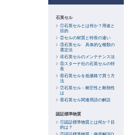
石英セル
①石英セルとは何か？用途と
目的
②セルの材質と特長の違い
③石英セル 具体的な種類の
選定法
④石英セルのメンテナンス法
⑤スターナ社の石英セルの特
長
⑥石英セルを低価格で買う方
法
⑦石英セル：耐圧性と耐熱性
は
⑧石英セル関連用語の解説
認証標準物質
①認証標準物質とは何か？目
的は？
②認証標準物質：徹底解説Q